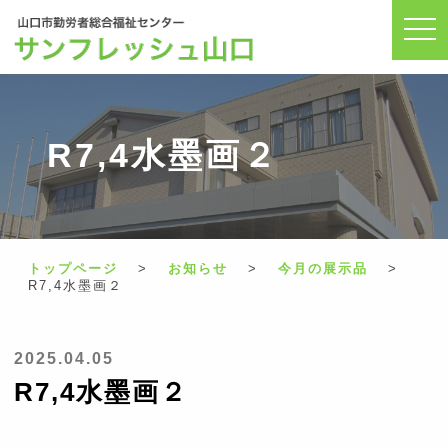
サンフレッシュ山口・
togg
navi
R7,4水墨画２
トップページ
>
お知らせ
>
今月の展示品
>
R7,4水墨画２
2025.04.05
R7,4水墨画２